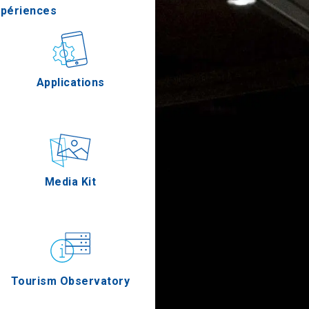
xpériences
stronomie
Applications
Épreuves
Media Kit
Tourism Observatory