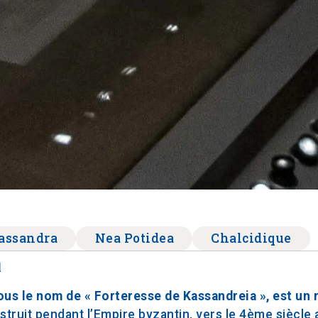
assandra
Nea Potidea
Chalcidique
a
ous le nom de « Forteresse de Kassandreia », est u
nstruit pendant l’Empire byzantin, vers le 4ème siècle 