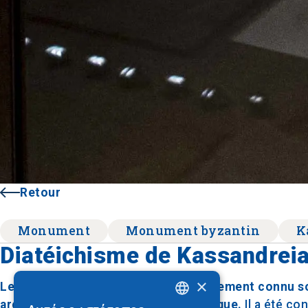
Retour
Monument
Monument byzantin
K
Diatéichisme de Kassandrei
×
Le Diatéichisme de Kassandreia, également connu s
archéologique important en Chalcidique.
Il a été co