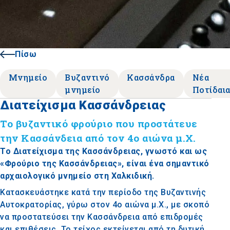
Πίσω
Μνημείο
Βυζαντινό
Κασσάνδρα
Νέα
μνημείο
Ποτίδαι
Διατείχισμα Κασσάνδρειας
Το βυζαντικό φρούριο που προστάτευε
την Κασσάνδεια από τον 4ο αιώνα μ.Χ.
Το Διατείχισμα της Κασσάνδρειας, γνωστό και ως
«Φρούριο της Κασσάνδρειας», είναι ένα σημαντικό
αρχαιολογικό μνημείο στη Χαλκιδική.
Κατασκευάστηκε κατά την περίοδο της Βυζαντινής
Αυτοκρατορίας, γύρω στον 4ο αιώνα μ.Χ., με σκοπό
να προστατεύσει την Κασσάνδρεια από επιδρομές
και επιθέσεις. Το τείχος εκτείνεται από τη δυτική