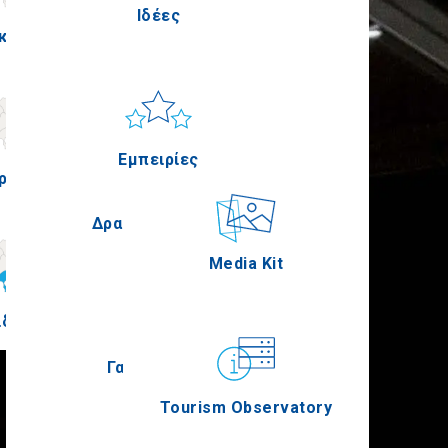
Ιδέες
κίς
Πέλλα
Ήλιος & Θάλασσα
Applications
Εμπειρίες
ρία
Σέρρες
Δραστηριότητες
Media Kit
ιδική
Άγιον Όρος
Γαστρονομία
Tourism Observatory