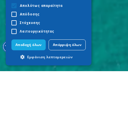
Απολύτως απαραίτητα
Απόδοσης
Στόχευσης
Λειτουργικότητας
Αποδοχή όλων
Απόρριψη όλων
Εμφάνιση λεπτομερειών
Απολύτως απαραίτητα
Απόδοσης
Στόχευσης
Λειτουργικότητας
Τα απολύτως απαραίτητα cookies
επιτρέπουν βασικές λειτουργίες του
ιστότοπου, όπως τη σύνδεση χρήστη και
τη διαχείριση λογαριασμού. Ο ιστότοπος
δεν μπορεί να χρησιμοποιηθεί σωστά
χωρίς τα απολύτως απαραίτητα cookies.
Προμηθευτής