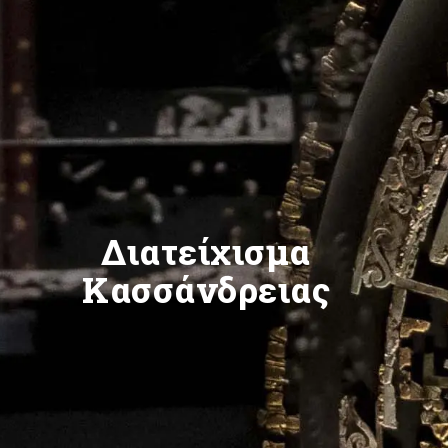
Διατείχισμα
Κασσάνδρειας