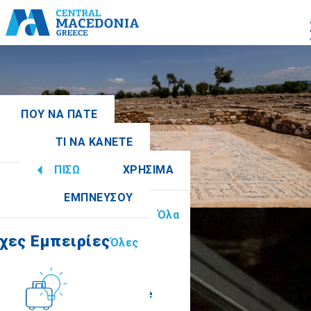
ΠΟΥ ΝΑ ΠΑΤΕ
ΤΙ ΝΑ ΚΑΝΕΤΕ
 Ενότητες
Όλες
ΠΙΣΩ
ΧΡΗΣΙΜΑ
χες Εμπειρίες
Όλες
ΕΜΠΝΕΥΣΟΥ
Πληροφορίες
Όλα
Ημαθία
χες Εμπειρίες
Όλες
Πολιτισμός
How to get there