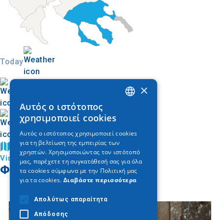
Today
×
Αυτός ο ιστότοπος
GREEK
χρησιμοποιεί cookies
ENGLISH
Αυτός ο ιστότοπος χρησιμοποιεί cookies
για τη βελτίωση της εμπειρίας των
GERMAN
Βρείτε στον χάρτη
χρηστών. Χρησιμοποιώντας τον ιστότοπό
Visit Halkidiki
μας, παρέχετε τη συγκατάθεσή σας για όλα
Φωτογραφίες
τα cookies σύμφωνα με την Πολιτική μας
για τα cookies.
Διαβάστε περισσότερα
Απολύτως απαραίτητα
Απόδοσης