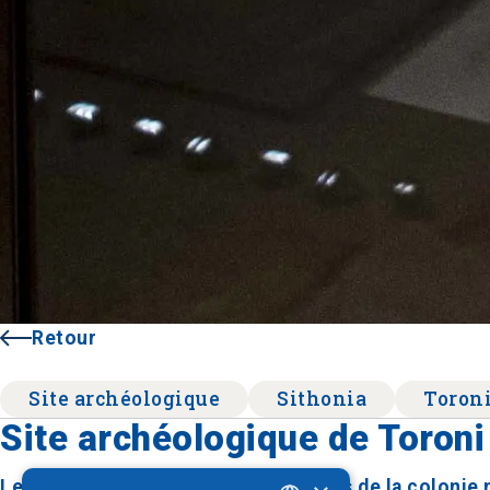
Retour
Site archéologique
Sithonia
Toron
Site archéologique de Toroni
Le site archéologique de Toroni, près de la coloni