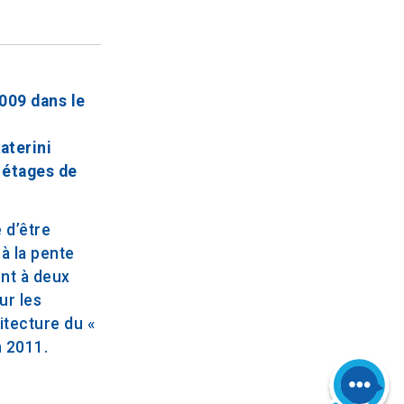
009 dans le
aterini
s étages de
 d’être
à la pente
ent à deux
ur les
itecture du «
n 2011.