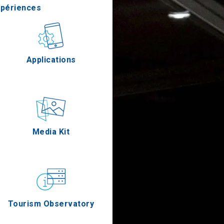
xpériences
stronomie
Applications
Épreuves
Media Kit
Tourism Observatory