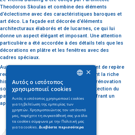
Theodoros Skoulas et combine des éléments
d’éclectisme avec des caractéristiques baroques et
art déco. La façade est décorée d’éléments
architecturaux élaborés et de lucarnes, ce qui lui
donne un aspect élégant et imposant. Une attention
particulière a été accordée à des détails tels que les
décorations en plâtre et les fenêtres avec des
cadres spéciaux.
Aujourd’hui, le Vienna Building est un point de repère
×
reconnaissable à Thessalonique, reflétant la riche
Αυτός ο ιστότοπος
histoire de la ville. Sa préservation et sa rénovation
GREEK
χρησιμοποιεί cookies
sont des étapes importantes dans la protection du
ENGLISH
patrimoine culturel de Thessalonique, offrant un
Αυτός ο ιστότοπος χρησιμοποιεί cookies
aperçu de son passé architectural.
για τη βελτίωση της εμπειρίας των
GERMAN
χρηστών. Χρησιμοποιώντας τον ιστότοπό
μας, παρέχετε τη συγκατάθεσή σας για όλα
τα cookies σύμφωνα με την Πολιτική μας
για τα cookies.
Διαβάστε περισσότερα