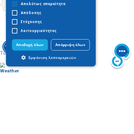
Απολύτως απαραίτητα
Απόδοσης
Στόχευσης
Λειτουργικότητας
Αποδοχή όλων
Απόρριψη όλων
Today
Εμφάνιση λεπτομερειών
Απολύτως απαραίτητα
Απόδοσης
Στόχευσης
Λειτουργικότητας
Τα απολύτως απαραίτητα cookies
επιτρέπουν βασικές λειτουργίες του
Trouver sur la carte
ιστότοπου, όπως τη σύνδεση χρήστη και
Galerie d'images
τη διαχείριση λογαριασμού. Ο ιστότοπος
δεν μπορεί να χρησιμοποιηθεί σωστά
χωρίς τα απολύτως απαραίτητα cookies.
Προμηθευτής
Ονοματεπώνυμο
Λήξη
Περιγραφ