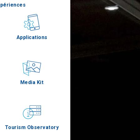
xpériences
stronomie
Applications
Épreuves
Media Kit
Tourism Observatory