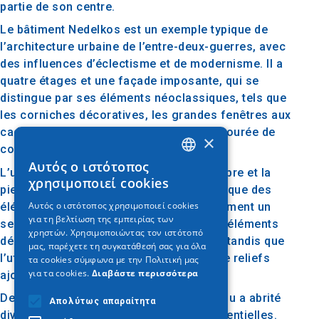
partie de son centre.
Le bâtiment Nedelkos est un exemple typique de
l’architecture urbaine de l’entre-deux-guerres, avec
des influences d’éclectisme et de modernisme. Il a
quatre étages et une façade imposante, qui se
distingue par ses éléments néoclassiques, tels que
les corniches décoratives, les grandes fenêtres aux
cadres audacieux et l’entrée centrale entourée de
×
colonnes.
Αυτός ο ιστότοπος
GREEK
L’utilisation de matériaux tels que le marbre et la
χρησιμοποιεί cookies
pierre, combinée à la disposition symétrique des
ENGLISH
Αυτός ο ιστότοπος χρησιμοποιεί cookies
éléments architecturaux, confère au bâtiment un
για τη βελτίωση της εμπειρίας των
GERMAN
sentiment d’élégance et de stabilité. Les éléments
χρηστών. Χρησιμοποιώντας τον ιστότοπό
décoratifs sont soigneusement étudiés, tandis que
μας, παρέχετε τη συγκατάθεσή σας για όλα
l’utilisation de motifs géométriques et de reliefs
τα cookies σύμφωνα με την Πολιτική μας
για τα cookies.
Διαβάστε περισσότερα
ajoute à l’esthétique du bâtiment.
Depuis sa construction, l’édifice Nedelkou a abrité
Απολύτως απαραίτητα
diverses activités commerciales et résidentielles.