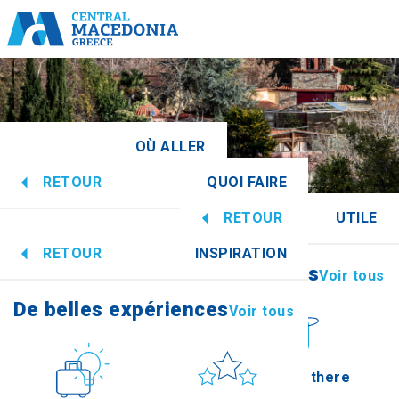
OÙ ALLER
RETOUR
QUOI FAIRE
doine centrale
Voir tous
RETOUR
UTILE
De belles expériences
Voir tous
RETOUR
INSPIRATION
Informations
Voir tous
Imathia
De belles expériences
Voir tous
Culture
Soleil et mer
How to get there