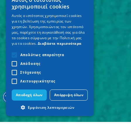
GREEK
χρησιμοποιεί cookies
ENGLISH
Αυτός ο ιστότοπος χρησιμοποιεί cookies
για τη βελτίωση της εμπειρίας των
GERMAN
χρηστών. Χρησιμοποιώντας τον ιστότοπό
μας, παρέχετε τη συγκατάθεσή σας για όλα
τα cookies σύμφωνα με την Πολιτική μας
για τα cookies.
Διαβάστε περισσότερα
Απολύτως απαραίτητα
Απόδοσης
Στόχευσης
Λειτουργικότητας
Αποδοχή όλων
Απόρριψη όλων
Εμφάνιση λεπτομερειών
Απολύτως απαραίτητα
Απόδοσης