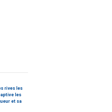
s rives les
captive les
gueur et sa