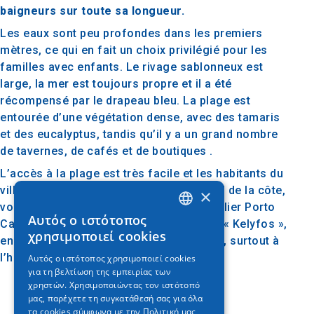
baigneurs sur toute sa longueur.
Les eaux sont peu profondes dans les premiers
mètres, ce qui en fait un choix privilégié pour les
familles avec enfants. Le rivage sablonneux est
large, la mer est toujours propre et il a été
récompensé par le drapeau bleu. La plage est
entourée d’une végétation dense, avec des tamaris
et des eucalyptus, tandis qu’il y a un grand nombre
de tavernes, de cafés et de boutiques .
L’accès à la plage est très facile et les habitants du
village peuvent s’y rendre à pied. Au bord de la côte,
×
vous trouverez le célèbre complexe hôtelier Porto
Αυτός ο ιστότοπος
Carras, tandis que l’île opposée appelée « Kelyfos »,
GREEK
χρησιμοποιεί cookies
en forme de tortue, offre une vue unique, surtout à
ENGLISH
l’heure dorée.
Αυτός ο ιστότοπος χρησιμοποιεί cookies
για τη βελτίωση της εμπειρίας των
GERMAN
χρηστών. Χρησιμοποιώντας τον ιστότοπό
μας, παρέχετε τη συγκατάθεσή σας για όλα
τα cookies σύμφωνα με την Πολιτική μας