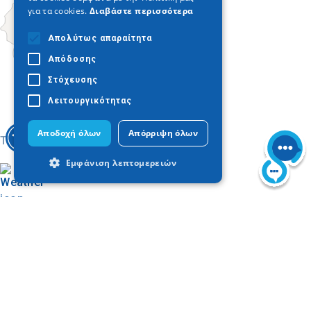
για τα cookies.
Διαβάστε περισσότερα
Απολύτως απαραίτητα
Απόδοσης
Στόχευσης
Λειτουργικότητας
Αποδοχή όλων
Απόρριψη όλων
Today
Εμφάνιση λεπτομερειών
Απολύτως απαραίτητα
Απόδοσης
Στόχευσης
Λειτουργικότητας
Τα απολύτως απαραίτητα cookies
Trouver sur la carte
επιτρέπουν βασικές λειτουργίες του
Visiter la Chalcidique
ιστότοπου, όπως τη σύνδεση χρήστη και
Galerie d'images
τη διαχείριση λογαριασμού. Ο ιστότοπος
δεν μπορεί να χρησιμοποιηθεί σωστά