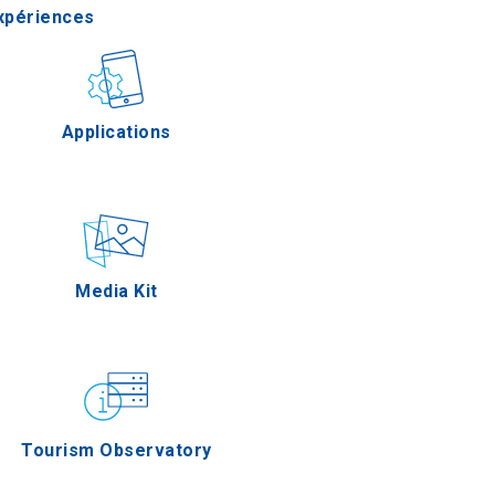
xpériences
astronomie
Applications
Épreuves
Media Kit
Tourism Observatory