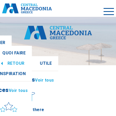
LER
QUOI FAIRE
RETOUR
UTILE
ces
Voir tous
INSPIRATION
Informations
Voir tous
ces
Voir tous
leil et mer
How to get there