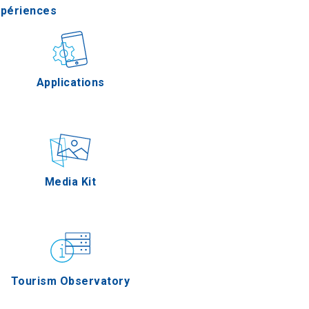
xpériences
stronomie
Applications
Épreuves
Media Kit
Tourism Observatory