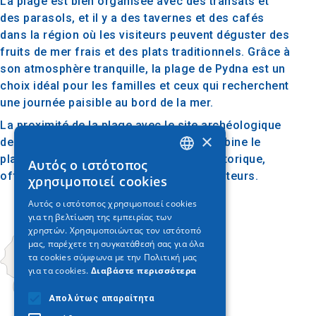
La plage est bien organisée avec des transats et
des parasols, et il y a des tavernes et des cafés
dans la région où les visiteurs peuvent déguster des
fruits de mer frais et des plats traditionnels. Grâce à
son atmosphère tranquille, la plage de Pydna est un
choix idéal pour les familles et ceux qui recherchent
une journée paisible au bord de la mer.
La proximité de la plage avec le site archéologique
×
de Pydna en fait une destination qui combine le
plaisir de la nature avec l'exploration historique,
Αυτός ο ιστότοπος
GREEK
offrant une expérience complète aux visiteurs.
χρησιμοποιεί cookies
ENGLISH
Αυτός ο ιστότοπος χρησιμοποιεί cookies
για τη βελτίωση της εμπειρίας των
GERMAN
χρηστών. Χρησιμοποιώντας τον ιστότοπό
μας, παρέχετε τη συγκατάθεσή σας για όλα
τα cookies σύμφωνα με την Πολιτική μας
για τα cookies.
Διαβάστε περισσότερα
Απολύτως απαραίτητα