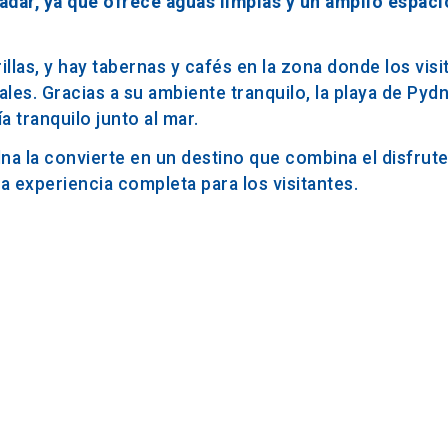
nadar, ya que ofrece aguas limpias y un amplio espaci
las, y hay tabernas y cafés en la zona donde los visi
les. Gracias a su ambiente tranquilo, la playa de Pyd
a tranquilo junto al mar.
dna la convierte en un destino que combina el disfrute
a experiencia completa para los visitantes.