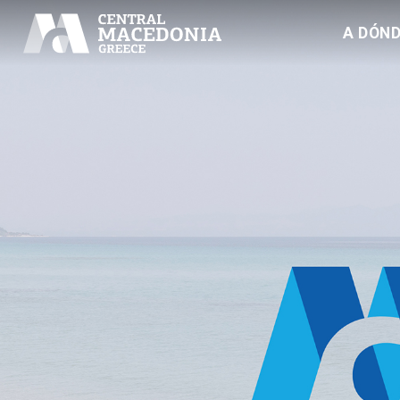
A DÓND