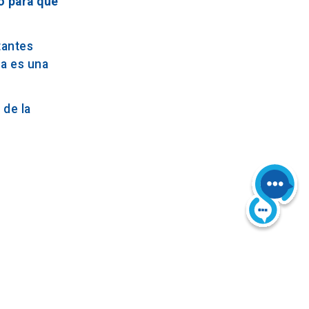
o para que
tantes
na es una
 de la