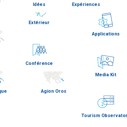
Idées
Expériences
Pella
Extérieur
Gastronomie
Applications
a
Serres
Conférence
Épreuves
Media Kit
que
Agion Oros
Tourism Observato