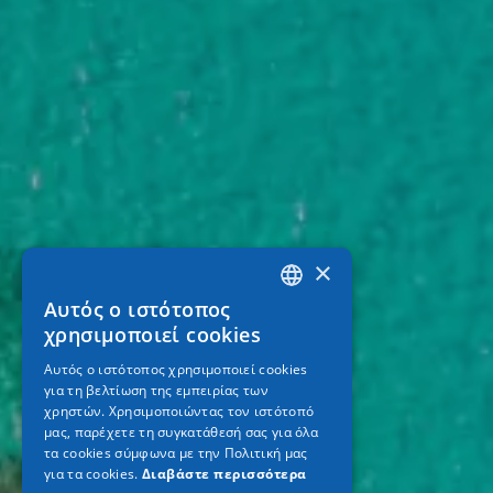
×
Αυτός ο ιστότοπος
GREEK
χρησιμοποιεί cookies
ENGLISH
Αυτός ο ιστότοπος χρησιμοποιεί cookies
για τη βελτίωση της εμπειρίας των
GERMAN
χρηστών. Χρησιμοποιώντας τον ιστότοπό
μας, παρέχετε τη συγκατάθεσή σας για όλα
τα cookies σύμφωνα με την Πολιτική μας
για τα cookies.
Διαβάστε περισσότερα