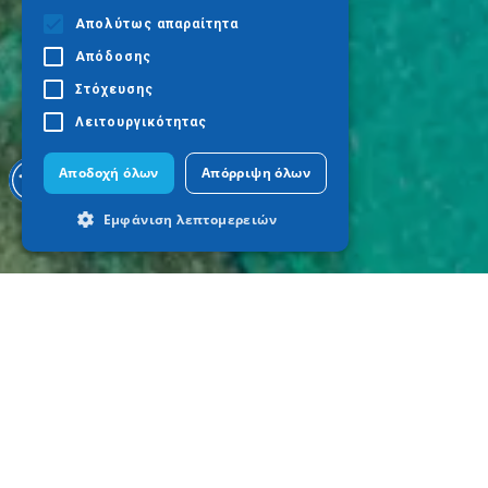
Απολύτως απαραίτητα
Απόδοσης
Στόχευσης
Λειτουργικότητας
Αποδοχή όλων
Απόρριψη όλων
Εμφάνιση λεπτομερειών
Απολύτως απαραίτητα
Απόδοσης
Στόχευσης
Λειτουργικότητας
Τα απολύτως απαραίτητα cookies
επιτρέπουν βασικές λειτουργίες του
ιστότοπου, όπως τη σύνδεση χρήστη και
τη διαχείριση λογαριασμού. Ο ιστότοπος
δεν μπορεί να χρησιμοποιηθεί σωστά
χωρίς τα απολύτως απαραίτητα cookies.
Προμηθευτής