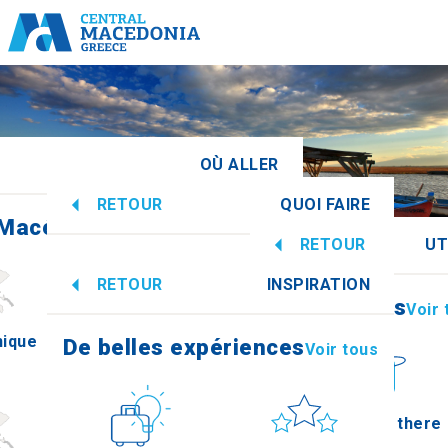
OÙ ALLER
RETOUR
QUOI FAIRE
Macédoine centrale
Voir tous
RETOUR
UT
De belles expériences
Voir tous
RETOUR
INSPIRATION
Informations
Voir 
nique
Imathia
De belles expériences
Voir tous
Culture
Soleil et mer
How to get there