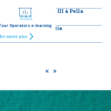
En savoir plus
Tombe macédonienne III à Pella
En savoir plus
Tour Operators e-learning
Cimetière de Constantia
En savoir plus
«
»