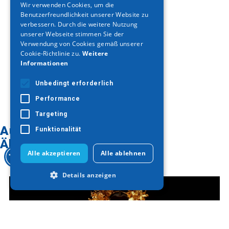
Wir verwenden Cookies, um die
Benutzerfreundlichkeit unserer Website zu
GERMAN
verbessern. Durch die weitere Nutzung
unserer Webseite stimmen Sie der
Verwendung von Cookies gemäß unserer
Cookie-Richtlinie zu.
Weitere
Informationen
Unbedingt erforderlich
Performance
Targeting
Auf der Karte finden
Funktionalität
Ähnliche Artikel
Alle akzeptieren
Alle ablehnen
Details anzeigen
Unbedingt erforderlich
Performance
Targeting