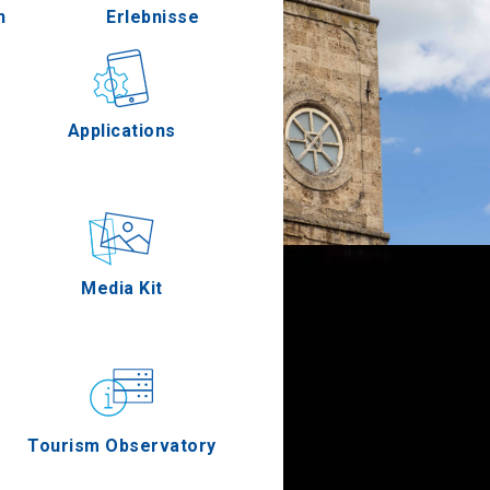
n
Erlebnisse
ella
ien
Gastronomie
Applications
rres
nzen
Ereignisse
Media Kit
n Oros
Tourism Observatory