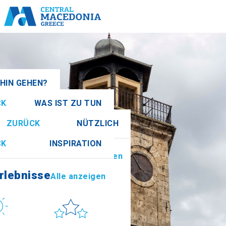
HIN GEHEN?
CK
WAS IST ZU TUN
Alle anzeigen
ZURÜCK
NÜTZLICH
rlebnisse
Alle anzeigen
CK
INSPIRATION
nformationen
Alle anzeigen
athia
rlebnisse
Alle anzeigen
r
Sonne & Meer
How to get there