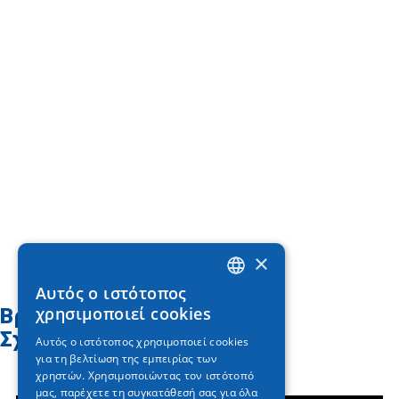
×
Αυτός ο ιστότοπος
GREEK
χρησιμοποιεί cookies
Βρείτε στον χάρτη
ENGLISH
Σχετικά άρθρα
Αυτός ο ιστότοπος χρησιμοποιεί cookies
για τη βελτίωση της εμπειρίας των
GERMAN
χρηστών. Χρησιμοποιώντας τον ιστότοπό
μας, παρέχετε τη συγκατάθεσή σας για όλα