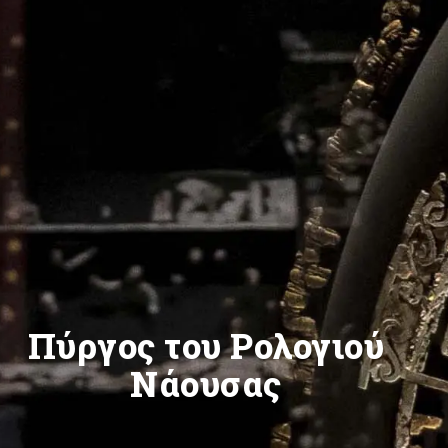
Πύργος του Ρολογιού
Νάουσας