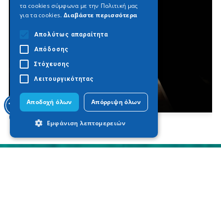
τα cookies σύμφωνα με την Πολιτική μας
για τα cookies.
Διαβάστε περισσότερα
Απολύτως απαραίτητα
Απόδοσης
Στόχευσης
Λειτουργικότητας
Αποδοχή όλων
Απόρριψη όλων
Οι Βασιλικοί Τάφοι των Αιγών
Εμφάνιση λεπτομερειών
Απολύτως απαραίτητα
Απόδοσης
Στόχευσης
Λειτουργικότητας
Τα απολύτως απαραίτητα cookies
επιτρέπουν βασικές λειτουργίες του
ιστότοπου, όπως τη σύνδεση χρήστη και
τη διαχείριση λογαριασμού. Ο ιστότοπος