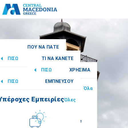
ΠΟΥ ΝΑ ΠΑΤΕ
ΠΙΣΩ
ΤΙ ΝΑ ΚΑΝΕΤΕ
ιακές Ενότητες
Όλες
ΠΙΣΩ
ΧΡΗΣΙΜΑ
Υπέροχες Εμπειρίες
Όλες
ΠΙΣΩ
ΕΜΠΝΕΥΣΟΥ
Πληροφορίες
Όλα
ίκη
Ημαθία
Υπέροχες Εμπειρίες
Όλες
Πολιτισμός
How to get there