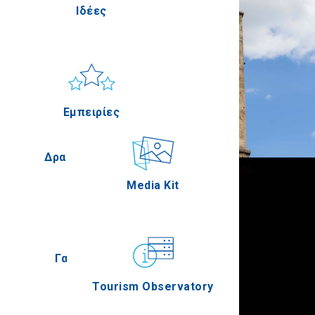
Ιδέες
Πέλλα
Ήλιος & Θάλασσα
Applications
Εμπειρίες
Σέρρες
Δραστηριότητες
Media Kit
ή
Άγιον Όρος
Γαστρονομία
Tourism Observatory