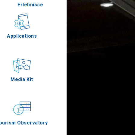
Erlebnisse
Gastronomie
Applications
Ereignisse
Media Kit
os
ourism Observatory