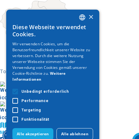
×
Diese Webseite verwendet
GREEK
Cookies.
ENGLISH
Wir verwenden Cookies, um die
Benutzerfreundlichkeit unserer Website zu
GERMAN
verbessern. Durch die weitere Nutzung
unserer Webseite stimmen Sie der
Verwendung von Cookies gemäß unserer
Today
Cookie-Richtlinie zu.
Weitere
Informationen
Unbedingt erforderlich
Performance
Targeting
Funktionalität
Auf der Karte finden
Ministerium für Kultur
Alle akzeptieren
Alle ablehnen