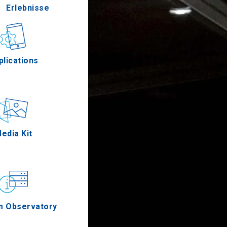
Erlebnisse
Gastronomie
plications
Ereignisse
edia Kit
m Observatory