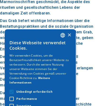
Marmorinschriften geschmückt, die Aspekte des
rituellen und gesellschaftlichen Lebens der
damaligen Zeit offenbaren.
Das Grab liefert wichtige Informationen über die
Bestattungspraktiken und die soziale Organisation
des antiken Makedonien. Die Funde aus dem Grab,
×
wie die Artefakte und Dekorationselemente, geben
Diese Webseite verwendet
Hinweise auf die kulturelle und künstlerische
GREEK
Cookies.
Entwicklung dieser Zeit.
ENGLISH
Wir verwenden Cookies, um die
Der Besuch des mazedonischen Grabes III
Benutzerfreundlichkeit unserer Website zu
GERMAN
ermöglicht es den Besuchern, ein tieferes
verbessern. Durch die weitere Nutzung
Verständnis des antiken Makedoniens zu erlangen
unserer Webseite stimmen Sie der
Verwendung von Cookies gemäß unserer
und die imposante Grabarchitektur und die
Cookie-Richtlinie zu.
Weitere
Dekorationen zu bewundern, die mit der
Informationen
makedonischen Kultur verbunden sind.
Unbedingt erforderlich
Das
makedonische Grab III in Pella ist eines der
Performance
bedeutendsten Denkmäler, die mit der Geschichte