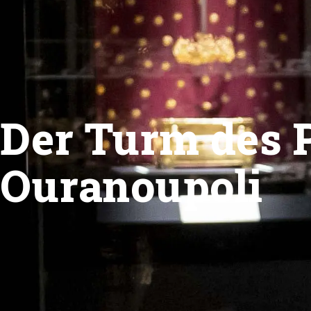
Der Turm des P
Ouranoupoli