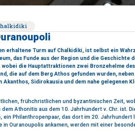
halkidiki
Ouranoupoli
 erhaltene Turm auf Chalkidiki, ist selbst ein Wahr
seum, das Funde aus der Region und die Geschichte 
e, wobei die Hauptattraktionen zwei Bronzehelme de
sind, die auf dem Berg Athos gefunden wurden, neben
 Akanthos, Sidirokausia und dem nahe gelegenen Kl
ichen, frühchristlichen und byzantinischen Zeit, wob
em Athonitis aus dem 10. Jahrhundert v. Chr. ist. Di
ein Philanthropenpaar, das dort im 20. Jahrhundert 
phe in Ouranoupolis ankamen, werden mit einer besond