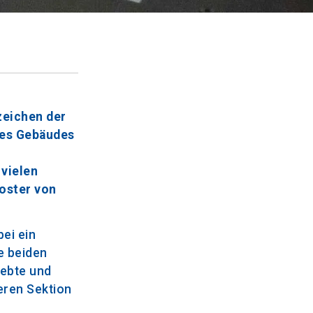
zeichen der
des Gebäudes
s
 vielen
oster von
ei ein
e beiden
lebte und
eren Sektion