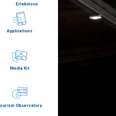
Erlebnisse
Gastronomie
Applications
Ereignisse
Media Kit
os
ourism Observatory