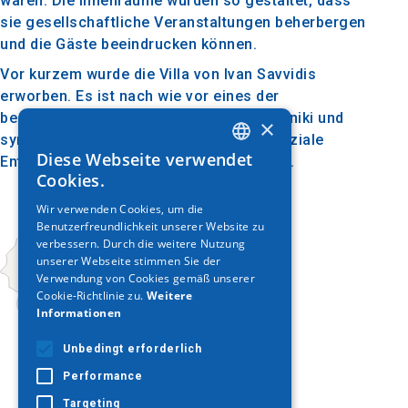
waren. Die Innenräume wurden so gestaltet, dass
sie gesellschaftliche Veranstaltungen beherbergen
und die Gäste beeindrucken können.
Vor kurzem wurde die Villa von Ivan Savvidis
erworben. Es ist nach wie vor eines der
beeindruckendsten Gebäude in Thessaloniki und
×
symbolisiert die architektonische und soziale
Diese Webseite verwendet
Entwicklung der Stadt im 20. Jahrhundert.
GREEK
Cookies.
ENGLISH
Wir verwenden Cookies, um die
Benutzerfreundlichkeit unserer Website zu
GERMAN
verbessern. Durch die weitere Nutzung
unserer Webseite stimmen Sie der
Verwendung von Cookies gemäß unserer
Cookie-Richtlinie zu.
Weitere
Informationen
Unbedingt erforderlich
Performance
Targeting