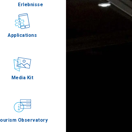
Erlebnisse
Gastronomie
Applications
Ereignisse
Media Kit
os
ourism Observatory