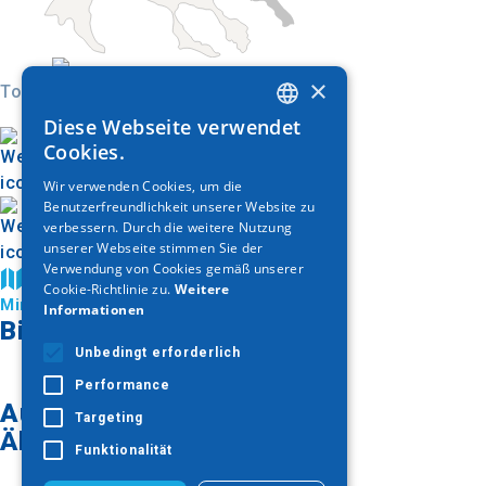
×
Today
Diese Webseite verwendet
GREEK
Cookies.
ENGLISH
Wir verwenden Cookies, um die
Benutzerfreundlichkeit unserer Website zu
GERMAN
verbessern. Durch die weitere Nutzung
unserer Webseite stimmen Sie der
Verwendung von Cookies gemäß unserer
Auf der Karte finden
Cookie-Richtlinie zu.
Weitere
Ministerium für Kultur
Informationen
Bildergalerie
Unbedingt erforderlich
Performance
Auf der Karte finden
Targeting
Ähnliche Artikel
Funktionalität