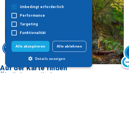
Unbedingt erforderlich
Performance
Targeting
Funktionalität
Alle akzeptieren
Alle ablehnen
Details anzeigen
Auf der Karte finden
Ähnliche Artikel
Unbedingt erforderlich
Performance
Targeting
Funktionalität
Unbedingt erforderliche Cookies
ermöglichen wesentliche Kernfunktionen
der Website wie die Benutzeranmeldung
und die Kontoverwaltung. Ohne die
unbedingt erforderlichen Cookies kann
die Website nicht ordnungsgemäß