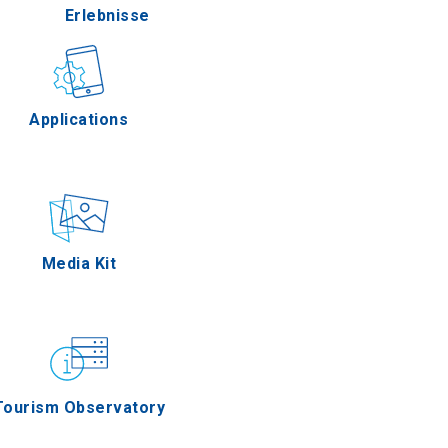
Erlebnisse
Gastronomie
Applications
s
n
Ereignisse
Media Kit
ros
Tourism Observatory