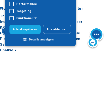
Performance
Wohin gehen?
Was ist zu tun
Targeting
Thessaloniki
Kultur
Funktionalität
Imathia
Sonne & Meer
Kilkis
Im Freien
Alle akzeptieren
Alle ablehnen
Pella
Gastronomie
Pieria
Konferenzen
Details anzeigen
Serres
Chalkidiki
Agion Oros
Unbedingt erforderlich
Performance
Targeting
Nützlich
Inspiration
Funktionalität
Wie man dorthin kommt
Erlebnisse
Unbedingt erforderliche Cookies
ermöglichen wesentliche Kernfunktionen
Anwendungen
Reise-Ideen
der Website wie die Benutzeranmeldung
Medienpaket
und die Kontoverwaltung. Ohne die
unbedingt erforderlichen Cookies kann
Beobachtungsstelle für
die Website nicht ordnungsgemäß
Tourismus
verwendet werden.
E-learning für