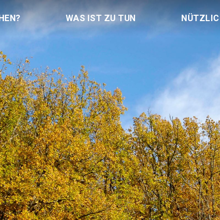
HEN?
WAS IST ZU TUN
NÜTZLI