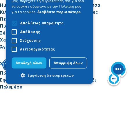
μας, παρέχετε τη συγκατάθεσή σας για όλα
Ημαθία
Ήλιος & Θάλασσα
τα cookies σύμφωνα με την Πολιτική μας
για τα cookies.
Διαβάστε περισσότερα
Κιλκίς
Δραστηριότητες
Πέλλα
Γαστρονομία
Απολύτως απαραίτητα
Πιερία
Συνέδρια
Απόδοσης
Σέρρες
Χαλκιδική
Στόχευσης
Άγιον Όρος
Λειτουργικότητας
Αποδοχή όλων
Απόρριψη όλων
Χρήσιμα
Εμπνεύσου
Πώς να φτάσετε
Εμπειρίες
Εμφάνιση λεπτομερειών
Εφαρμογές
Ιδεές για ταξίδι
Πολυμέσα
Παρατηρητήριο
Απολύτως απαραίτητα
Απόδοσης
Τουρισμού
Στόχευσης
Λειτουργικότητας
Tour Operators e-
learning
Τα απολύτως απαραίτητα cookies
επιτρέπουν βασικές λειτουργίες του
ιστότοπου, όπως τη σύνδεση χρήστη και
τη διαχείριση λογαριασμού. Ο ιστότοπος