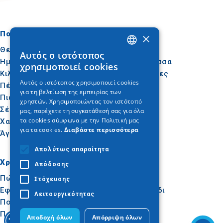
Πού να πάτε
Τι να κάνετε
×
Θεσσαλονίκη
Πολιτισμός
Αυτός ο ιστότοπος
GREEK
Ημαθία
Ήλιος & Θάλασσα
χρησιμοποιεί cookies
Κιλκίς
Δραστηριότητες
ENGLISH
Αυτός ο ιστότοπος χρησιμοποιεί cookies
Πέλλα
Γαστρονομία
για τη βελτίωση της εμπειρίας των
GERMAN
Πιερία
Συνέδρια
χρηστών. Χρησιμοποιώντας τον ιστότοπό
Σέρρες
μας, παρέχετε τη συγκατάθεσή σας για όλα
τα cookies σύμφωνα με την Πολιτική μας
Χαλκιδική
για τα cookies.
Διαβάστε περισσότερα
Άγιον Όρος
Απολύτως απαραίτητα
Χρήσιμα
Εμπνεύσου
Απόδοσης
Πώς να φτάσετε
Εμπειρίες
Στόχευσης
Εφαρμογές
Ιδεές για ταξίδι
Λειτουργικότητας
Πολυμέσα
Παρατηρητήριο
Αποδοχή όλων
Απόρριψη όλων