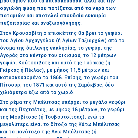
μαστόρων που τα κατασκεύασαν, αλλά και την
οργιώδη φύση που ποτίζεται από τα νερά των
ποταμιών και αποτελεί σπουδαία ευκαιρία
πεζοπορίας και αναζωογόνησης.
Στον Κρουσοβίτη ο επισκέπτης θα βρει το γεφύρι
του Αγίου Αρχαγγέλου (ή Αγίων Ταξιαρχών) από το
όνομα της διπλανής εκκλησίας, το γεφύρι της
Αγοράς στο κέντρο του οικισμού, το 12 μέτρων
γεφύρι Κούτσεϊβετς και αυτό της Γκέρκας (ή
Γκίρκας ή Πίκλας), με μήκος 11,5 μέτρων και
κατασκευασμένο το 1868. Επίσης, το γεφύρι του
Πίτσουρ, του 1871 και αυτό της Σαμόκβας, δύο
χιλιόμετρα έξω από το χωριό.
Στο ρέμα της Μπέλιτσας υπάρχει το μεγάλο γεφύρι
και της Πεχτσέτας, με μήκος 18 μέτρων, το γεφύρι
της
Μουβίτσας (ή Τουβουτσίτσας), ενώ τα
μεγαλύτερα είναι το δίτοξο της Κάτω Μπέλιτσας
και το μονότοξο της Άνω Μπέλιτσας (ή