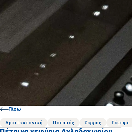
Πίσω
Αρχιτεκτονική
Ποταμός
Σέρρες
Γέφυρα
Πέτρινα γεφύρια Αχλαδοχωρίου