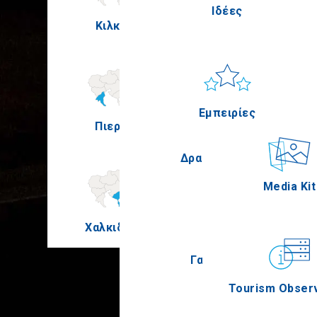
Ιδέες
Κιλκίς
Πέλλα
Ήλιος & Θάλασσα
Applicatio
Εμπειρίες
Πιερία
Σέρρες
Δραστηριότητες
Media Kit
Χαλκιδική
Άγιον Όρος
Γαστρονομία
Tourism Obser