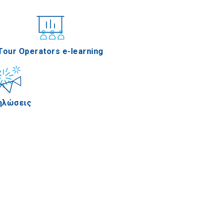
νέδρια
Tour Operators e-learning
ηλώσεις