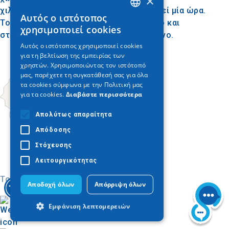
×
χιλιόμετρο, σε μια περιήγηση που διαρκεί μία ώρα.
Αυτός ο ιστότοπος
GREEK
Το σπήλαιο έχει καλό φυσικό εξαερισμό και
χρησιμοποιεί cookies
σταθερή θερμοκρασία 17 C όλο τον χρόνο.
ENGLISH
Αυτός ο ιστότοπος χρησιμοποιεί cookies
για τη βελτίωση της εμπειρίας των
GERMAN
χρηστών. Χρησιμοποιώντας τον ιστότοπό
μας, παρέχετε τη συγκατάθεσή σας για όλα
τα cookies σύμφωνα με την Πολιτική μας
για τα cookies.
Διαβάστε περισσότερα
Απολύτως απαραίτητα
Απόδοσης
Στόχευσης
Λειτουργικότητας
Today
Αποδοχή όλων
Απόρριψη όλων
Εμφάνιση λεπτομερειών