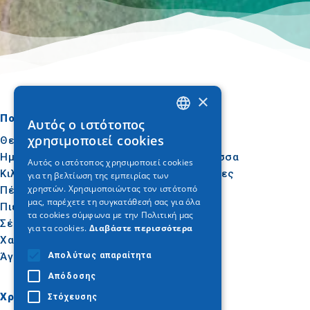
×
Πού να πάτε
Τι να κάνετε
Αυτός ο ιστότοπος
GREEK
χρησιμοποιεί cookies
Θεσσαλονίκη
Πολιτισμός
ENGLISH
Ημαθία
Ήλιος & Θάλασσα
Αυτός ο ιστότοπος χρησιμοποιεί cookies
Κιλκίς
Δραστηριότητες
για τη βελτίωση της εμπειρίας των
GERMAN
χρηστών. Χρησιμοποιώντας τον ιστότοπό
Πέλλα
Γαστρονομία
μας, παρέχετε τη συγκατάθεσή σας για όλα
Πιερία
Συνέδρια
τα cookies σύμφωνα με την Πολιτική μας
Σέρρες
για τα cookies.
Διαβάστε περισσότερα
Χαλκιδική
Απολύτως απαραίτητα
Άγιον Όρος
Απόδοσης
Χρήσιμα
Εμπνεύσου
Στόχευσης