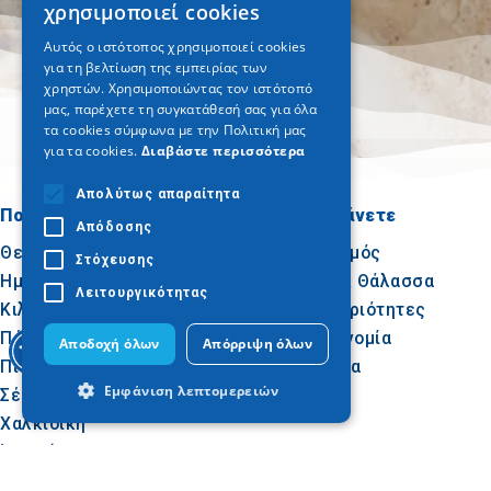
χρησιμοποιεί cookies
ENGLISH
Αυτός ο ιστότοπος χρησιμοποιεί cookies
για τη βελτίωση της εμπειρίας των
GERMAN
χρηστών. Χρησιμοποιώντας τον ιστότοπό
μας, παρέχετε τη συγκατάθεσή σας για όλα
τα cookies σύμφωνα με την Πολιτική μας
για τα cookies.
Διαβάστε περισσότερα
Απολύτως απαραίτητα
Πού να πάτε
Τι να κάνετε
Απόδοσης
Θεσσαλονίκη
Πολιτισμός
Στόχευσης
Ημαθία
Ήλιος & Θάλασσα
Λειτουργικότητας
Κιλκίς
Δραστηριότητες
Πέλλα
Γαστρονομία
Αποδοχή όλων
Απόρριψη όλων
Πιερία
Συνέδρια
Εμφάνιση λεπτομερειών
Σέρρες
Χαλκιδική
Άγιον Όρος
Απολύτως απαραίτητα
Απόδοσης