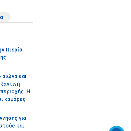
α
ν Πιερία.
της
 αιώνα και
υζαντινή
 περιοχής. Η
οι καμάρες
ννησης για
στούς και