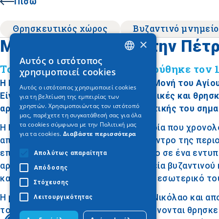
Πίσω
Θρησκευτικός χώρος
Βυζαντινό μνημείο
×
Μονή της Πέτρας στην Πέτ
Αυτός ο ιστότοπος
GREEK
Το ιστορικό μοναστήρι που ιδρύθηκε τον 
χρησιμοποιεί cookies
ENGLISH
Η Μονή της Πέτρας, γνωστή και ως Μονή του Αγίου
Αυτός ο ιστότοπος χρησιμοποιεί cookies
Είναι ένα μοναστήρι με βαθιές ιστορικές και θρη
για τη βελτίωση της εμπειρίας των
GERMAN
χρηστών. Χρησιμοποιώντας τον ιστότοπό
αρχιτεκτονικής του και της πνευματικής του σημα
μας, παρέχετε τη συγκατάθεσή σας για όλα
τα cookies σύμφωνα με την Πολιτική μας
Η Μονή της Πέτρας έχει μακρά ιστορία που χρονολο
για τα cookies.
Διαβάστε περισσότερα
αποτελεί σημαντικό θρησκευτικό κέντρο της περιοχ
επιρροή. Το μοναστήρι είναι χτισμένο σε ένα εντυ
Απολύτως απαραίτητα
αρχιτεκτονική του συνδυάζει στοιχεία βυζαντινού 
Απόδοσης
και οι τοιχογραφίες που κοσμούν το εσωτερικό το
Στόχευσης
Η μονή είναι αφιερωμένη στον Άγιο Νικόλαο και α
Λειτουργικότητας
τους πιστούς. Κάθε χρόνο, διοργανώνονται θρησκε