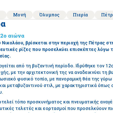
Μονή
Όλυμπος
Πιερία
Πέτρ
ρα
12ο αιώνα
 Νικολάου, βρίσκεται στην περιοχή της Πέτρας στη
σκευτικές ρίζες που προσελκύει επισκέπτες λόγω 
σίας.
γείται από τη βυζαντινή περίοδο. Ιδρύθηκε τον 12ο
ής, με την αρχιτεκτονική της να αναδεικνύει τη β
πωσιακό φυσικό τοπίο, με πανοραμική θέα της γύρω
και μεταβυζαντινού στιλ, με χαρακτηριστικά όπως 
υ.
ποτελεί τόπο προσκυνήματος και πνευματικής αναγέ
υτικές τελετές και εορτασμοί που προσελκύουν πι