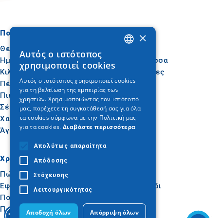
Πού να πάτε
Τι να κάνετε
×
Θεσσαλονίκη
Πολιτισμός
Αυτός ο ιστότοπος
GREEK
Ημαθία
Ήλιος & Θάλασσα
χρησιμοποιεί cookies
Κιλκίς
Δραστηριότητες
ENGLISH
Αυτός ο ιστότοπος χρησιμοποιεί cookies
Πέλλα
Γαστρονομία
για τη βελτίωση της εμπειρίας των
GERMAN
Πιερία
Συνέδρια
χρηστών. Χρησιμοποιώντας τον ιστότοπό
Σέρρες
μας, παρέχετε τη συγκατάθεσή σας για όλα
τα cookies σύμφωνα με την Πολιτική μας
Χαλκιδική
για τα cookies.
Διαβάστε περισσότερα
Άγιον Όρος
Απολύτως απαραίτητα
Χρήσιμα
Εμπνεύσου
Απόδοσης
Πώς να φτάσετε
Εμπειρίες
Στόχευσης
Εφαρμογές
Ιδεές για ταξίδι
Λειτουργικότητας
Πολυμέσα
Παρατηρητήριο
Αποδοχή όλων
Απόρριψη όλων