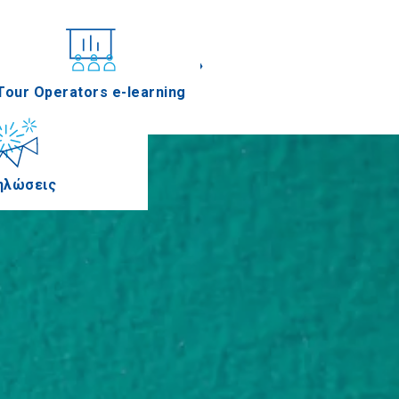
νέδρια
«
»
Tour Operators e-learning
ηλώσεις