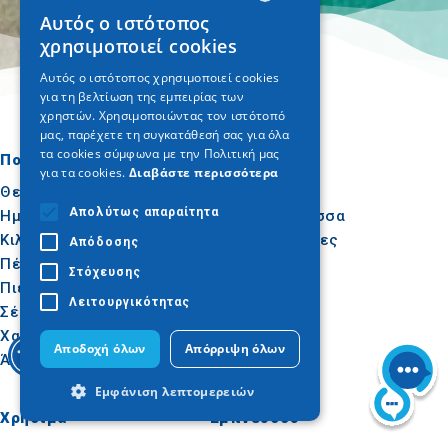
Αυτός ο ιστότοπος
GREEK
χρησιμοποιεί cookies
ENGLISH
Αυτός ο ιστότοπος χρησιμοποιεί cookies
για τη βελτίωση της εμπειρίας των
GERMAN
χρηστών. Χρησιμοποιώντας τον ιστότοπό
μας, παρέχετε τη συγκατάθεσή σας για όλα
τα cookies σύμφωνα με την Πολιτική μας
Πού να πάτε
Τι να κάνετε
για τα cookies.
Διαβάστε περισσότερα
Θεσσαλονίκη
Πολιτισμός
Απολύτως απαραίτητα
Ημαθία
Ήλιος & Θάλασσα
Κιλκίς
Δραστηριότητες
Απόδοσης
Πέλλα
Γαστρονομία
Στόχευσης
Πιερία
Συνέδρια
Λειτουργικότητας
Σέρρες
Χαλκιδική
Αποδοχή όλων
Απόρριψη όλων
Άγιον Όρος
Εμφάνιση λεπτομερειών
Χρήσιμα
Εμπνεύσου