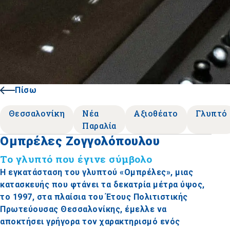
Πίσω
Θεσσαλονίκη
Νέα
Αξιοθέατο
Γλυπτό
Παραλία
Ομπρέλες Ζογγολόπουλου
Το γλυπτό που έγινε σύμβολο
Η εγκατάσταση του γλυπτού «Ομπρέλες», μιας
κατασκευής που φτάνει τα δεκατρία μέτρα ύψος,
το 1997, στα πλαίσια του Έτους Πολιτιστικής
Πρωτεύουσας Θεσσαλονίκης, έμελλε να
αποκτήσει γρήγορα τον χαρακτηρισμό ενός