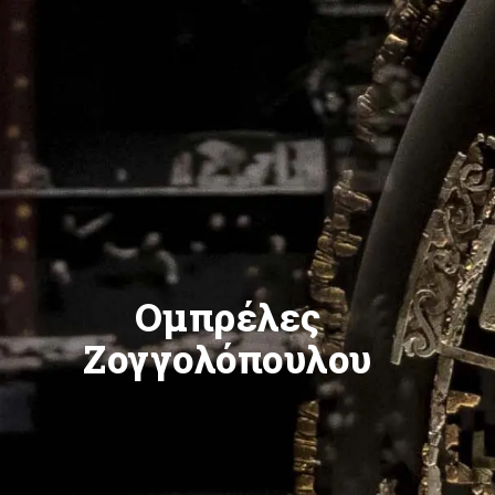
Ομπρέλες
Ζογγολόπουλου