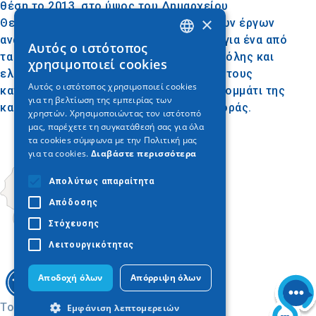
θέση το 2013, στο ύψος του Δημαρχείου
×
Θεσσαλονίκης, μετά την ολοκλήρωση των έργων
ανάπλασης στη Νέα Παραλία. Πρόκειται για ένα από
Αυτός ο ιστότοπος
GREEK
τα πλέον φωτογραφισμένα σημεία της πόλης και
χρησιμοποιεί cookies
ελκύουν τόσο τους επισκέπτες όσο και τους
ENGLISH
Αυτός ο ιστότοπος χρησιμοποιεί cookies
κατοίκους, που τις αγκάλιασαν ως ένα κομμάτι της
για τη βελτίωση της εμπειρίας των
GERMAN
καθημερινότητάς τους και σημείο αναφοράς.
χρηστών. Χρησιμοποιώντας τον ιστότοπό
μας, παρέχετε τη συγκατάθεσή σας για όλα
τα cookies σύμφωνα με την Πολιτική μας
για τα cookies.
Διαβάστε περισσότερα
Απολύτως απαραίτητα
Απόδοσης
Στόχευσης
Λειτουργικότητας
Αποδοχή όλων
Απόρριψη όλων
Today
Εμφάνιση λεπτομερειών