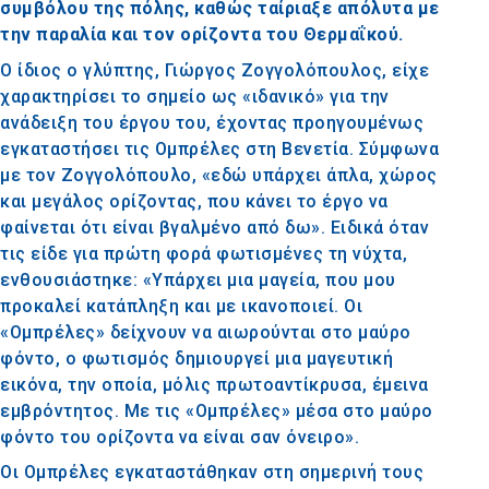
συμβόλου της πόλης, καθώς ταίριαξε απόλυτα με
την παραλία και τον ορίζοντα του Θερμαΐκού.
Ο ίδιος ο γλύπτης, Γιώργος Ζογγολόπουλος, είχε
χαρακτηρίσει το σημείο ως «ιδανικό» για την
ανάδειξη του έργου του, έχοντας προηγουμένως
εγκαταστήσει τις Ομπρέλες στη Βενετία. Σύμφωνα
με τον Ζογγολόπουλο, «εδώ υπάρχει άπλα, χώρος
και μεγάλος ορίζοντας, που κάνει το έργο να
φαίνεται ότι είναι βγαλμένο από δω». Ειδικά όταν
τις είδε για πρώτη φορά φωτισμένες τη νύχτα,
ενθουσιάστηκε: «Υπάρχει μια μαγεία, που μου
προκαλεί κατάπληξη και με ικανοποιεί. Οι
«Ομπρέλες» δείχνουν να αιωρούνται στο μαύρο
φόντο, ο φωτισμός δημιουργεί μια μαγευτική
εικόνα, την οποία, μόλις πρωτοαντίκρυσα, έμεινα
εμβρόντητος. Με τις «Ομπρέλες» μέσα στο μαύρο
φόντο του ορίζοντα να είναι σαν όνειρο».
Οι Ομπρέλες εγκαταστάθηκαν στη σημερινή τους