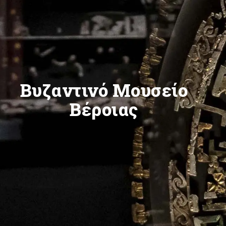
Βυζαντινό Μουσείο
Βέροιας