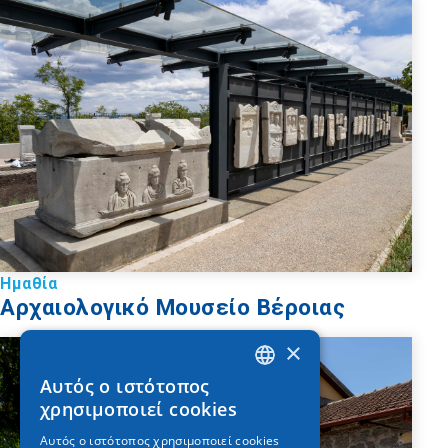
Ημαθία
Αρχαιολογικό Μουσείο Βέροιας
×
Αυτός ο ιστότοπος
GREEK
χρησιμοποιεί cookies
ENGLISH
Αυτός ο ιστότοπος χρησιμοποιεί cookies