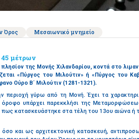
ν Όρος
Μεσαιωνικό μνημείο
 45 μέτρων
πλησίον της Μονής Χιλανδαρίου, κοντά στο λιμανά
ζεται «Πύργος του Μιλούτιν» ή «Πύργος του Κα
φανο Ούρο Β΄ Μιλούτιν (1281-1321).
ην περιοχή γύρω από τη Μονή. Έχει τα χαρακτηρ
υ όροφο υπάρχει παρεκκλήσι της Μεταμορφώσεως
πως κατασκευάστηκε στα τέλη του 13ου αιώνα ή τ
η όσο και ως αρχιτεκτονική κατασκευή, αντιπροσ