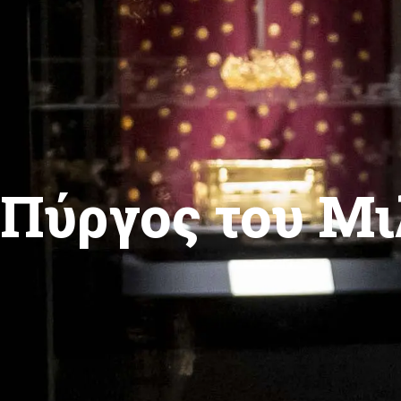
Πύργος του Μι