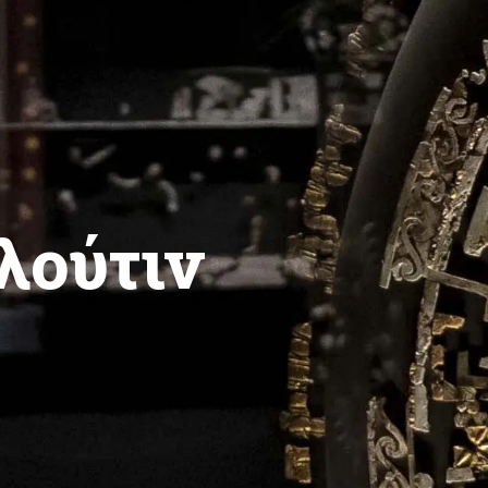
λούτιν