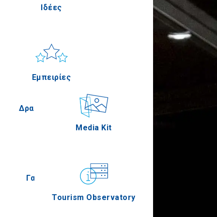
Ιδέες
Πέλλα
Ήλιος & Θάλασσα
Applications
Εμπειρίες
Σέρρες
Δραστηριότητες
Media Kit
Άγιον Όρος
Γαστρονομία
Tourism Observatory