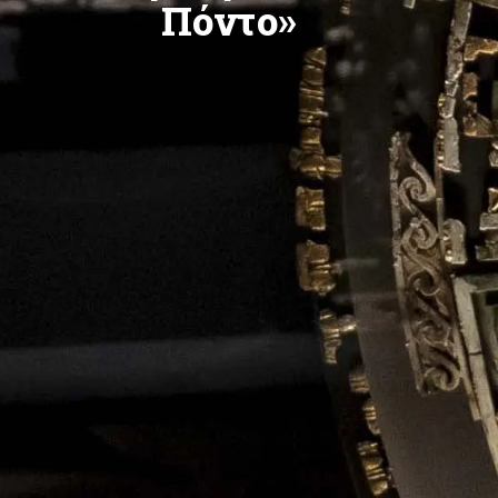
Πόντο»