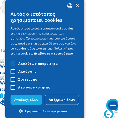
×
Αυτός ο ιστότοπος
GREEK
χρησιμοποιεί cookies
ENGLISH
Αυτός ο ιστότοπος χρησιμοποιεί cookies
για τη βελτίωση της εμπειρίας των
GERMAN
χρηστών. Χρησιμοποιώντας τον ιστότοπό
μας, παρέχετε τη συγκατάθεσή σας για όλα
τα cookies σύμφωνα με την Πολιτική μας
Today
για τα cookies.
Διαβάστε περισσότερα
Απολύτως απαραίτητα
Απόδοσης
Στόχευσης
Λειτουργικότητας
Βρείτε στον χάρτη
Αποδοχή όλων
Απόρριψη όλων
Φωτογραφίες
Εμφάνιση λεπτομερειών