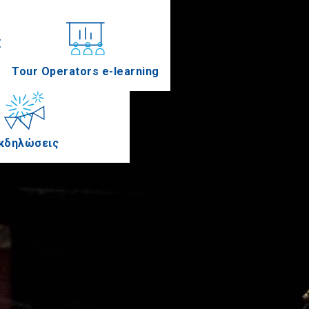
Συνέδρια
Tour Operators e-learning
κδηλώσεις