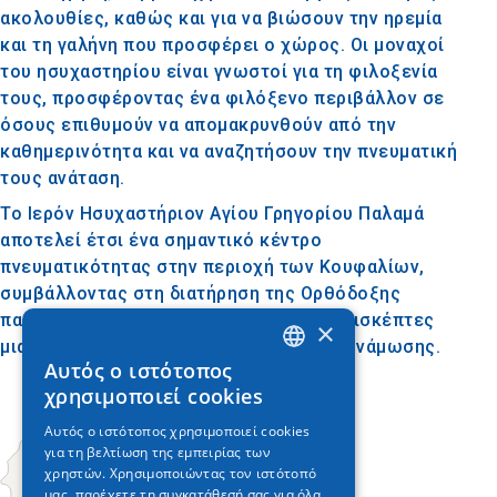
ακολουθίες, καθώς και για να βιώσουν την ηρεμία
και τη γαλήνη που προσφέρει ο χώρος. Οι μοναχοί
του ησυχαστηρίου είναι γνωστοί για τη φιλοξενία
τους, προσφέροντας ένα φιλόξενο περιβάλλον σε
όσους επιθυμούν να απομακρυνθούν από την
καθημερινότητα και να αναζητήσουν την πνευματική
τους ανάταση.
Το Ιερόν Ησυχαστήριον Αγίου Γρηγορίου Παλαμά
αποτελεί έτσι ένα σημαντικό κέντρο
πνευματικότητας στην περιοχή των Κουφαλίων,
συμβάλλοντας στη διατήρηση της Ορθόδοξης
παράδοσης και προσφέροντας στους επισκέπτες
×
μια πολύτιμη εμπειρία πνευματικής ενδυνάμωσης.
Αυτός ο ιστότοπος
GREEK
χρησιμοποιεί cookies
ENGLISH
Αυτός ο ιστότοπος χρησιμοποιεί cookies
για τη βελτίωση της εμπειρίας των
GERMAN
χρηστών. Χρησιμοποιώντας τον ιστότοπό
μας, παρέχετε τη συγκατάθεσή σας για όλα