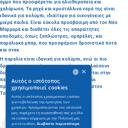
άμμο που προσφέρεται για ηλιοθεραπεία και
χαλάρωση. Τα ρηχά και κρυστάλλινα νερά της είναι
ιδανικά για κολύμπι, ιδιαίτερα για οικογένειες με
μικρά παιδιά. Είναι εύκολα προσβάσιμη από τον Νέο
Μαρμαρά και διαθέτει όλες τις απαραίτητες
υποδομές, όπως ξαπλώστρες, ομπρέλες, και
παραλιακά μπαρ, που προσφέρουν δροσιστικά ποτά
και σνακ.
Η παραλία είναι ιδανική για κολύμπι, ενώ οι πιο
δραστήριοι επισκέπτες μπορούν να απολαύσουν
×
διάφορα θαλάσσια σπορ που προσφέρονται στην
περιοχή. Η περιοχή γύρω από την παραλία
Αυτός ο ιστότοπος
GREEK
προσφέρεται για περιπάτους, με τη θέα στον
χρησιμοποιεί cookies
ENGLISH
Τορωναίο Κόλπο να είναι μαγευτική.
Αυτός ο ιστότοπος χρησιμοποιεί cookies
για τη βελτίωση της εμπειρίας των
GERMAN
χρηστών. Χρησιμοποιώντας τον ιστότοπό
μας, παρέχετε τη συγκατάθεσή σας για όλα
τα cookies σύμφωνα με την Πολιτική μας
για τα cookies.
Διαβάστε περισσότερα