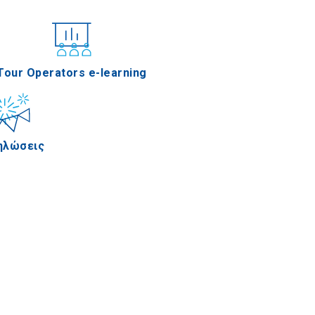
νέδρια
Tour Operators e-learning
ηλώσεις