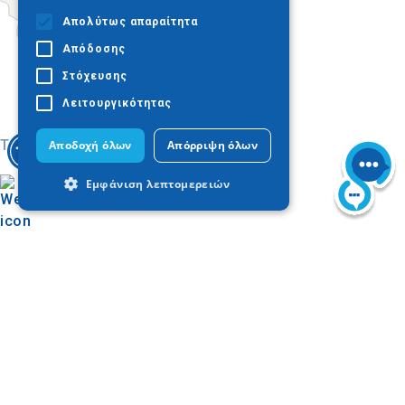
Απολύτως απαραίτητα
Απόδοσης
Στόχευσης
Λειτουργικότητας
Today
Αποδοχή όλων
Απόρριψη όλων
Εμφάνιση λεπτομερειών
Απολύτως απαραίτητα
Απόδοσης
Στόχευσης
Λειτουργικότητας
Βρείτε στον χάρτη
Τα απολύτως απαραίτητα cookies
επιτρέπουν βασικές λειτουργίες του
Visit Halkidiki
ιστότοπου, όπως τη σύνδεση χρήστη και
Φωτογραφίες
τη διαχείριση λογαριασμού. Ο ιστότοπος
δεν μπορεί να χρησιμοποιηθεί σωστά
χωρίς τα απολύτως απαραίτητα cookies.