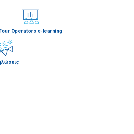
νέδρια
Tour Operators e-learning
ηλώσεις