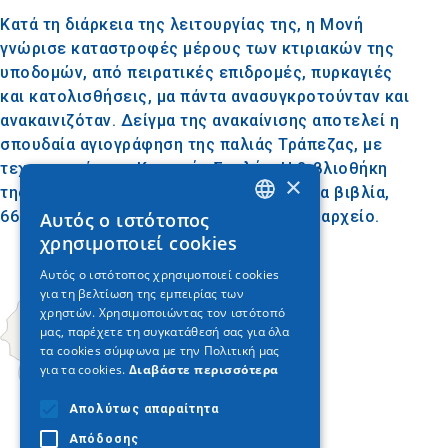
Κατά τη διάρκεια της λειτουργίας της, η Μονή
γνώρισε καταστροφές μέρους των κτιριακών της
υποδομών, από πειρατικές επιδρομές, πυρκαγιές
και κατολισθήσεις, μα πάντα ανασυγκροτούνταν και
ανακαινιζόταν. Δείγμα της ανακαίνισης αποτελεί η
σπουδαία αγιογράφηση της παλιάς Τράπεζας, με
τεχνοτροπία της Κρητικής Σχολής. Η βιβλιοθήκη
×
της μονής διαθέτει περίπου 3.500 έντυπα βιβλία,
662 χειρόγραφα και σημαντικό ιστορικό αρχείο.
Αυτός ο ιστότοπος
GREEK
χρησιμοποιεί cookies
ENGLISH
Αυτός ο ιστότοπος χρησιμοποιεί cookies
για τη βελτίωση της εμπειρίας των
GERMAN
χρηστών. Χρησιμοποιώντας τον ιστότοπό
μας, παρέχετε τη συγκατάθεσή σας για όλα
τα cookies σύμφωνα με την Πολιτική μας
για τα cookies.
Διαβάστε περισσότερα
Απολύτως απαραίτητα
Απόδοσης