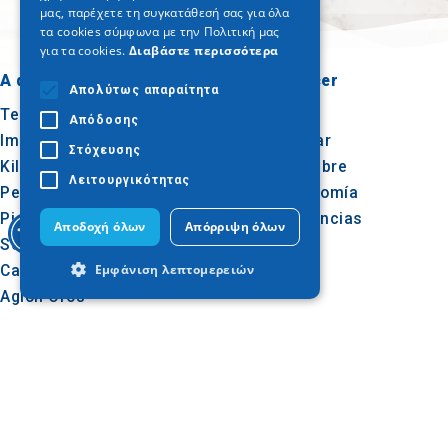
μας, παρέχετε τη συγκατάθεσή σας για όλα
τα cookies σύμφωνα με την Πολιτική μας
για τα cookies.
Διαβάστε περισσότερα
A dónde ir
Qué hacer
Απολύτως απαραίτητα
Tesalónica
Cultura
Απόδοσης
Imathia
Sol y mar
Στόχευσης
Kilkis
Al aire libre
Λειτουργικότητας
Pella
Gastronomía
Pieria
Conferencias
Αποδοχή όλων
Απόρριψη όλων
Serres
Calcídica
Εμφάνιση λεπτομερειών
Agion Oros
Απολύτως απαραίτητα
Απόδοσης
Στόχευσης
Λειτουργικότητας
Síguenos en
Τα απολύτως απαραίτητα cookies
επιτρέπουν βασικές λειτουργίες του
ιστότοπου, όπως τη σύνδεση χρήστη και