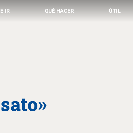
E IR
QUÉ HACER
ÚTIL
sato»