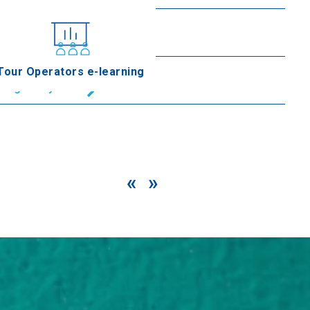
Playa Nea Flogita
Seguir leyendo
Playa de Sozopoli
Tour Operators e-learning
Seguir leyendo
«
»