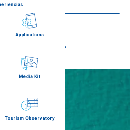
periencias
Seguir leyendo
stronomía
Applications
«
»
Eventos
Media Kit
Tourism Observatory