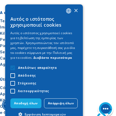
×
A dónde ir
Qué hacer
Αυτός ο ιστότοπος
GREEK
Tesalónica
Cultura
χρησιμοποιεί cookies
Imathia
Sol y mar
ENGLISH
Αυτός ο ιστότοπος χρησιμοποιεί cookies
Kilkis
Al aire libre
για τη βελτίωση της εμπειρίας των
GERMAN
Pella
Gastronomía
χρηστών. Χρησιμοποιώντας τον ιστότοπό
Pieria
Conferencias
μας, παρέχετε τη συγκατάθεσή σας για όλα
Serres
τα cookies σύμφωνα με την Πολιτική μας
για τα cookies.
Διαβάστε περισσότερα
Calcídica
Agion Oros
Απολύτως απαραίτητα
Απόδοσης
Útil
Inspiración
Στόχευσης
Cómo llegar
Experiencias
Λειτουργικότητας
Aplicaciones
Ideas de viaje
Kit de prensa
Αποδοχή όλων
Απόρριψη όλων
Observatorio del Turismo
e-learning para
Εμφάνιση λεπτομερειών