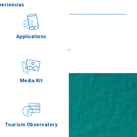
periencias
Seguir leyendo
stronomía
Applications
«
»
Eventos
Media Kit
Tourism Observatory