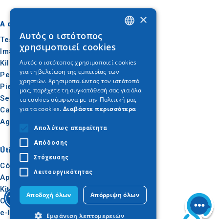
×
A dónde ir
Qué hacer
Αυτός ο ιστότοπος
GREEK
Tesalónica
Cultura
χρησιμοποιεί cookies
Imathia
Sol y mar
ENGLISH
Αυτός ο ιστότοπος χρησιμοποιεί cookies
Kilkis
Al aire libre
για τη βελτίωση της εμπειρίας των
GERMAN
Pella
Gastronomía
χρηστών. Χρησιμοποιώντας τον ιστότοπό
Pieria
Conferencias
μας, παρέχετε τη συγκατάθεσή σας για όλα
Serres
τα cookies σύμφωνα με την Πολιτική μας
για τα cookies.
Διαβάστε περισσότερα
Calcídica
Agion Oros
Απολύτως απαραίτητα
Απόδοσης
Útil
Inspiración
Στόχευσης
Cómo llegar
Experiencias
Λειτουργικότητας
Aplicaciones
Ideas de viaje
Kit de prensa
Αποδοχή όλων
Απόρριψη όλων
Observatorio del Turismo
e-learning para
Εμφάνιση λεπτομερειών