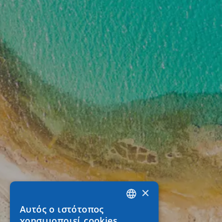
×
Αυτός ο ιστότοπος
GREEK
χρησιμοποιεί cookies