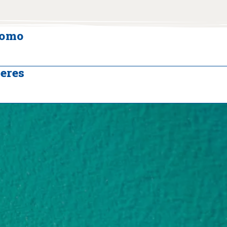
tomo
eres