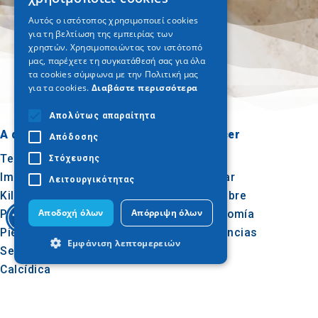
ENGLISH
Αυτός ο ιστότοπος χρησιμοποιεί cookies
για τη βελτίωση της εμπειρίας των
GERMAN
χρηστών. Χρησιμοποιώντας τον ιστότοπό
μας, παρέχετε τη συγκατάθεσή σας για όλα
τα cookies σύμφωνα με την Πολιτική μας
για τα cookies.
Διαβάστε περισσότερα
Απολύτως απαραίτητα
A dónde ir
Qué hacer
Απόδοσης
Tesalónica
Cultura
Στόχευσης
Imathia
Sol y mar
Λειτουργικότητας
Kilkis
Al aire libre
Αποδοχή όλων
Απόρριψη όλων
Pella
Gastronomía
Pieria
Conferencias
Εμφάνιση λεπτομερειών
Serres
Calcídica
Agion Oros
Απολύτως απαραίτητα
Απόδοσης
Στόχευσης
Λειτουργικότητας