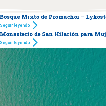
Bosque Mixto de Promachoi – Lykos
Seguir leyendo
Monasterio de San Hilarión para Muj
Seguir leyendo