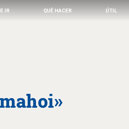
E IR
QUÉ HACER
ÚTIL
omahoi»