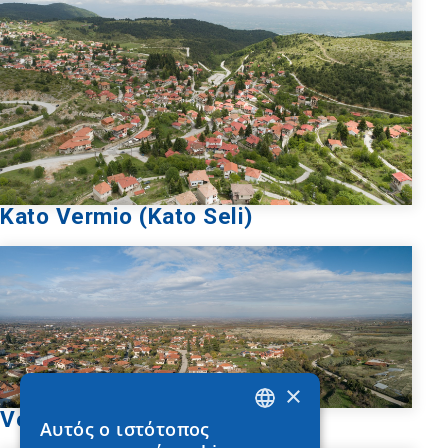
Kato Vermio (Kato Seli)
×
Vergina
Αυτός ο ιστότοπος
GREEK