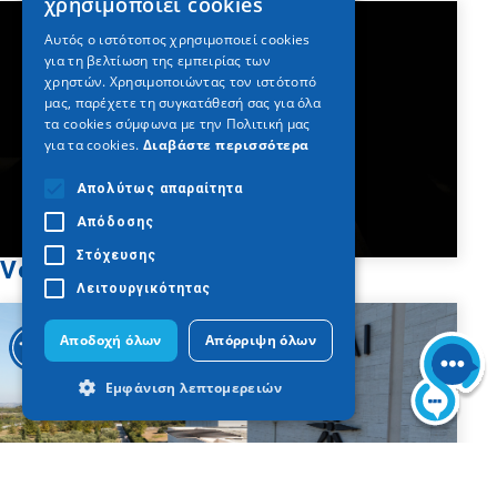
χρησιμοποιεί cookies
ENGLISH
Αυτός ο ιστότοπος χρησιμοποιεί cookies
για τη βελτίωση της εμπειρίας των
GERMAN
χρηστών. Χρησιμοποιώντας τον ιστότοπό
μας, παρέχετε τη συγκατάθεσή σας για όλα
τα cookies σύμφωνα με την Πολιτική μας
για τα cookies.
Διαβάστε περισσότερα
Απολύτως απαραίτητα
Απόδοσης
Στόχευσης
Vergina - Museo de Aigai
Λειτουργικότητας
Αποδοχή όλων
Απόρριψη όλων
Εμφάνιση λεπτομερειών
Απολύτως απαραίτητα
Απόδοσης