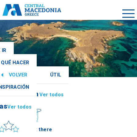
 IR
QUÉ HACER
VOLVER
ÚTIL
ias
Ver todos
INSPIRACIÓN
Información
Ver todos
ias
Ver todos
ol y mar
How to get there